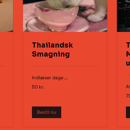
Thailandsk
T
Smagning
Indlæser dage ...
50
A
50 kr.
danske
kroner
70
70
da
kr
Bestil nu