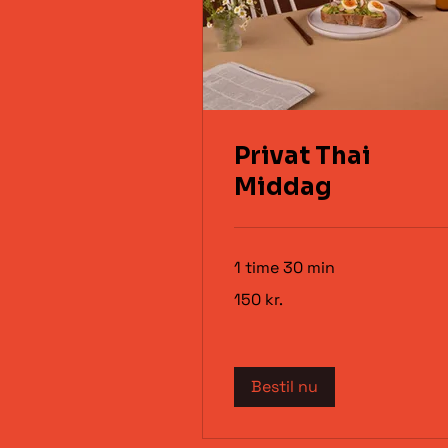
Privat Thai
Middag
1 time 30 min
150
150 kr.
danske
kroner
Bestil nu