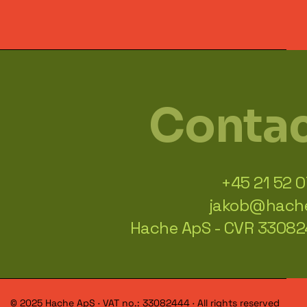
Conta
+45 21 52 0
jakob@hach
Hache ApS - CVR 3308
© 2025 Hache ApS · VAT no.: 33082444 · All rights reserved